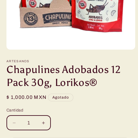
Abrir
elemento
multimedia
ARTESANOS
1
Chapulines Adobados 12
en
una
Pack 30g, Lorikos®
ventana
modal
Precio
$ 1,000.00 MXN
Agotado
habitual
Cantidad
Reducir
Aumentar
cantidad
cantidad