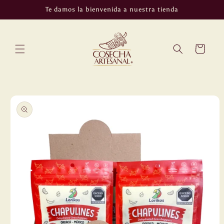
Ir
Te damos la bienvenida a nuestra tienda
directamente
al contenido
Carrito
Ir
directamente
a la
información
del producto