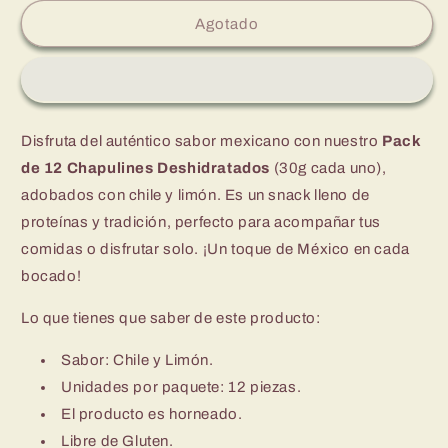
para
para
Chapulines
Chapulines
Agotado
Adobados
Adobados
12
12
Pack
Pack
30g,
30g,
Lorikos®
Lorikos®
Disfruta del auténtico sabor mexicano con nuestro
Pack
de 12 Chapulines Deshidratados
(30g cada uno),
adobados con chile y limón. Es un snack lleno de
proteínas y tradición, perfecto para acompañar tus
comidas o disfrutar solo. ¡Un toque de México en cada
bocado!
Lo que tienes que saber de este producto:
Sabor: Chile y Limón.
Unidades por paquete: 12 piezas.
El producto es horneado.
Libre de Gluten.