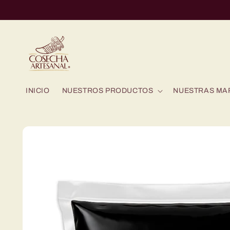
Ir
directamente
al contenido
INICIO
NUESTROS PRODUCTOS
NUESTRAS MA
Ir
directamente
a la
información
del producto