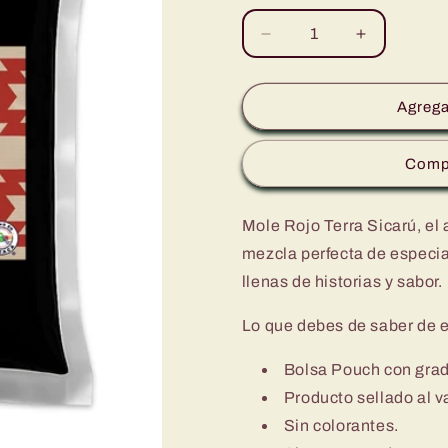
Reducir
Aumentar
cantidad
cantidad
para
para
Mole
Mole
Agregar
Rojo
Rojo
500g,
500g,
Comp
Terra
Terra
Sicarú®
Sicarú®
Mole Rojo Terra Sicarú, el 
mezcla perfecta de especias
llenas de historias y sabor.
Lo que debes de saber de 
Bolsa Pouch con grad
Producto sellado al v
Sin colorantes.