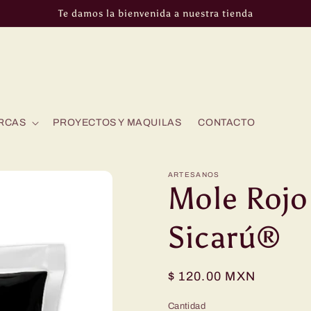
Te damos la bienvenida a nuestra tienda
RCAS
PROYECTOS Y MAQUILAS
CONTACTO
ARTESANOS
Mole Rojo
Sicarú®
Precio
$ 120.00 MXN
habitual
Cantidad