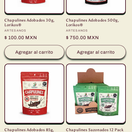
Chapulines Adobados 30g,
Chapulines Adobados 500g,
Lorikos®
Lorikos®
Proveedor:
ARTESANOS
Proveedor:
ARTESANOS
Precio
$ 100.00 MXN
Precio
$ 750.00 MXN
habitual
habitual
Agregar al carrito
Agregar al carrito
Chapulines Adobados 85g,
Chapulines Sazonados 12 Pack