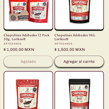
Chapulines Adobados 12 Pack
Chapulines Adobados 1KG.
30g, Lorikos®
Lorikos®
Proveedor:
ARTESANOS
Proveedor:
ARTESANOS
Precio
$ 1,000.00 MXN
Precio
$ 1,500.00 MXN
habitual
habitual
Agotado
Agregar al carrito