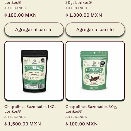
Lorikos®
30g, Lorikos®
Proveedor:
ARTESANOS
Proveedor:
ARTESANOS
Precio
$ 180.00 MXN
Precio
$ 1,000.00 MXN
habitual
habitual
Agregar al carrito
Agregar al carrito
Chapulines Sazonados 1KG,
Chapulines Sazonados 30g,
Lorikos®
Lorikos®
Proveedor:
ARTESANOS
Proveedor:
ARTESANOS
Precio
$ 1,500.00 MXN
Precio
$ 100.00 MXN
habitual
habitual