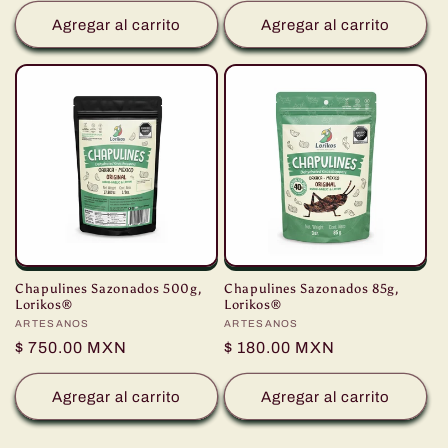
Agregar al carrito
Agregar al carrito
Chapulines Sazonados 500g,
Chapulines Sazonados 85g,
Lorikos®
Lorikos®
Proveedor:
ARTESANOS
Proveedor:
ARTESANOS
Precio
$ 750.00 MXN
Precio
$ 180.00 MXN
habitual
habitual
Agregar al carrito
Agregar al carrito