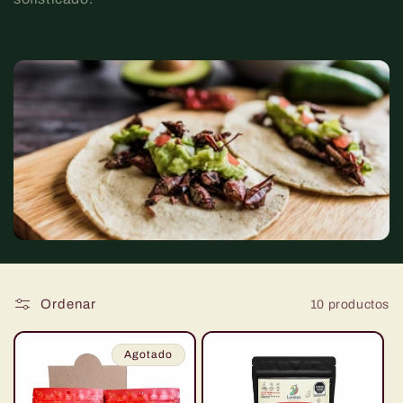
i
ó
n
:
Ordenar
10 productos
Agotado